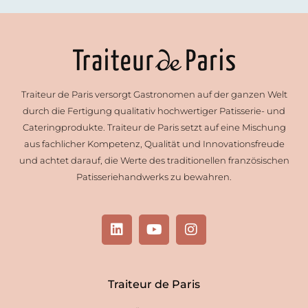
Traiteur de Paris versorgt Gastronomen auf der ganzen Welt
durch die Fertigung qualitativ hochwertiger Patisserie- und
Cateringprodukte. Traiteur de Paris setzt auf eine Mischung
aus fachlicher Kompetenz, Qualität und Innovationsfreude
und achtet darauf, die Werte des traditionellen französischen
Patisseriehandwerks zu bewahren.
L
Y
I
i
o
n
n
u
s
k
t
t
e
u
a
Traiteur de Paris
d
b
g
i
e
r