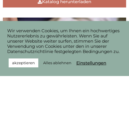
Katalog herunterladen
Wir verwenden Cookies, um Ihnen ein hochwertiges
Nutzererlebnis zu gewährleisten. Wenn Sie auf
unserer Website weiter surfen, stimmen Sie der
Verwendung von Cookies unter den in unserer
Datenschutzrichtlinie festgelegten Bedingungen zu.
Einstellungen
akzeptieren
Alles ablehnen