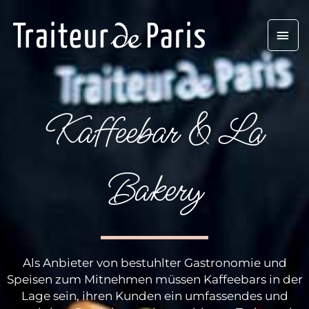
Aller
Men
au
contenu
prin
Kaffeebar & La
Bakery
Als Anbieter von bestuhlter Gastronomie und
Speisen zum Mitnehmen müssen Kaffeebars in der
Lage sein, ihren Kunden ein umfassendes und