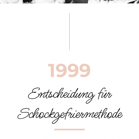
1999
Entscheidung für
Schockgefriermethode