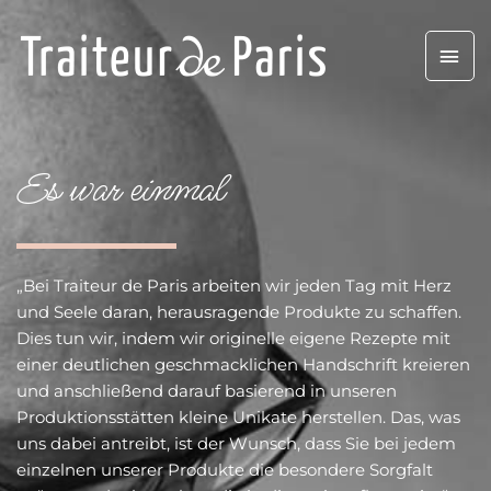
Aller
Men
au
contenu
prin
Es war einmal
„Bei Traiteur de Paris arbeiten wir jeden Tag mit Herz
und Seele daran, herausragende Produkte zu schaffen.
Dies tun wir, indem wir originelle eigene Rezepte mit
einer deutlichen geschmacklichen Handschrift kreieren
und anschließend darauf basierend in unseren
Produktionsstätten kleine Unikate herstellen. Das, was
uns dabei antreibt, ist der Wunsch, dass Sie bei jedem
einzelnen unserer Produkte die besondere Sorgfalt