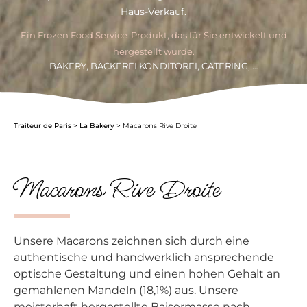
Haus-Verkauf.
Ein Frozen Food Service-Produkt, das für Sie entwickelt und
hergestellt wurde.
BAKERY, BÄCKEREI KONDITOREI, CATERING, …
Traiteur de Paris
>
La Bakery
>
Macarons Rive Droite
Macarons Rive Droite
Unsere Macarons zeichnen sich durch eine
authentische und handwerklich ansprechende
optische Gestaltung und einen hohen Gehalt an
gemahlenen Mandeln (18,1%) aus. Unsere
meisterhaft hergestellte Baisermasse nach