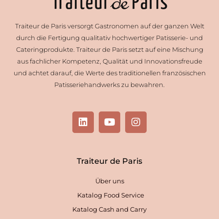
Traiteur de Paris versorgt Gastronomen auf der ganzen Welt
durch die Fertigung qualitativ hochwertiger Patisserie- und
Cateringprodukte. Traiteur de Paris setzt auf eine Mischung
aus fachlicher Kompetenz, Qualität und Innovationsfreude
und achtet darauf, die Werte des traditionellen französischen
Patisseriehandwerks zu bewahren.
L
Y
I
i
o
n
n
u
s
k
t
t
e
u
a
Traiteur de Paris
d
b
g
i
e
r
Über uns
n
a
m
Katalog Food Service
Katalog Cash and Carry